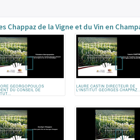
ges Chappaz de la Vigne et du Vin en Cham
DORE GEORGOPOULOS
LAURE CASTIN DIRECTEUR DE
DENT DU CONSEIL DE
L'INSTITUT GEORGES CHAPPAZ..
TUT...