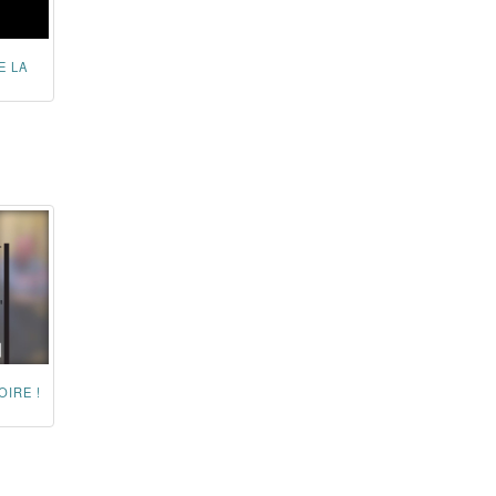
E LA
OIRE !