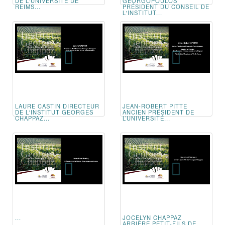
DE L'UNIVERSITÉ DE
GEORGOPOULOS
REIMS...
PRÉSIDENT DU CONSEIL DE
L'INSTITUT...
LAURE CASTIN DIRECTEUR
JEAN-ROBERT PITTE
DE L'INSTITUT GEORGES
ANCIEN PRÉSIDENT DE
CHAPPAZ...
L’UNIVERSITÉ...
...
JOCELYN CHAPPAZ
ARRIÈRE PETIT-FILS DE