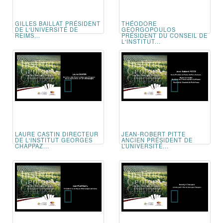
GILLES BAILLAT PRÉSIDENT
THÉODORE
DE L'UNIVERSITÉ DE
GEORGOPOULOS
REIMS...
PRÉSIDENT DU CONSEIL DE
L'INSTITUT...
LAURE CASTIN DIRECTEUR
JEAN-ROBERT PITTE
DE L'INSTITUT GEORGES
ANCIEN PRÉSIDENT DE
CHAPPAZ...
L’UNIVERSITÉ...