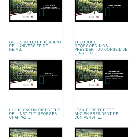
GILLES BAILLAT PRÉSIDENT
THÉODORE
DE L'UNIVERSITÉ DE
GEORGOPOULOS
REIMS...
PRÉSIDENT DU CONSEIL DE
L'INSTITUT...
LAURE CASTIN DIRECTEUR
JEAN-ROBERT PITTE
DE L'INSTITUT GEORGES
ANCIEN PRÉSIDENT DE
CHAPPAZ...
L’UNIVERSITÉ...