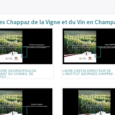
ges Chappaz de la Vigne et du Vin en Cham
DORE GEORGOPOULOS
LAURE CASTIN DIRECTEUR DE
DENT DU CONSEIL DE
L'INSTITUT GEORGES CHAPPAZ..
TUT...