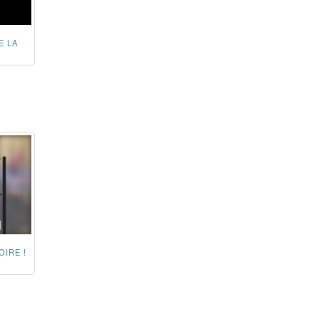
E LA
OIRE !