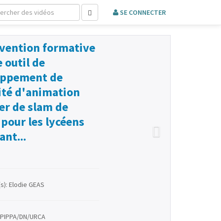
rvention formative
outil de
oppement de
vité d'animation
ier de slam de
 pour les lycéens
ant...
s): Elodie GEAS
: PIPPA/DN/URCA