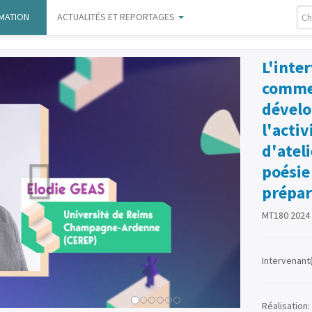
MATION
ACTUALITÉS ET REPORTAGES
L'inte
comme 
dével
l'acti
d'atel
poésie
prépar
MT180 2024
Intervenant(
Réalisation