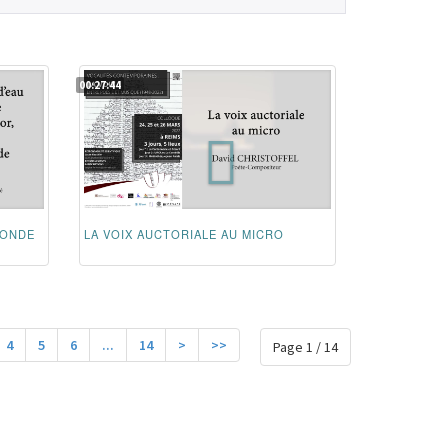
00:27:44
CONDE
LA VOIX AUCTORIALE AU MICRO
4
5
6
...
14
>
>>
Page 1 / 14