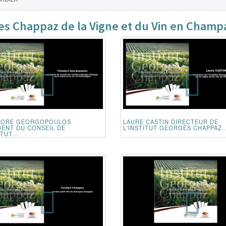
ges Chappaz de la Vigne et du Vin en Cham
DORE GEORGOPOULOS
LAURE CASTIN DIRECTEUR DE
DENT DU CONSEIL DE
L'INSTITUT GEORGES CHAPPAZ..
TUT...