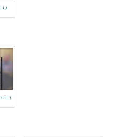
E LA
OIRE !