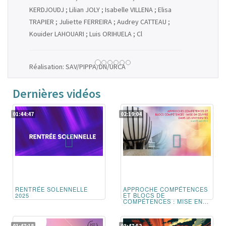
KERDJOUDJ ; Lilian JOLY ; Isabelle VILLENA ; Elisa
TRAPIER ; Juliette FERREIRA ; Audrey CATTEAU ;
Kouider LAHOUARI ; Luis ORIHUELA ; Cl
Réalisation: SAV/PIPPA/DN/URCA
Dernières vidéos
01:44:47
02:19:04
RENTRÉE SOLENNELLE
APPROCHE COMPÉTENCES
2025
ET BLOCS DE
COMPÉTENCES : MISE EN...