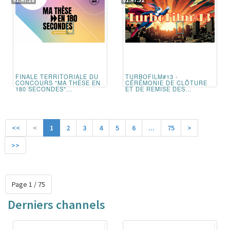
01:47:18
01:47:52
FINALE TERRITORIALE DU
TURBOFILM#13 -
CONCOURS "MA THÈSE EN
CÉRÉMONIE DE CLÔTURE
180 SECONDES"...
ET DE REMISE DES...
<<
<
1
2
3
4
5
6
...
75
>
>>
Page 1 / 75
Derniers channels