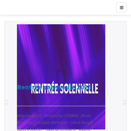
Rentrée solennelle 2025
-
Intervenant(s): Christophe CLÉMENT ; Noah
FOUCHAL ; Jérôme DEPAQUIT ; Chloé Berger ;
Sandra MALLET ; Valérian DORMOY ; Halima