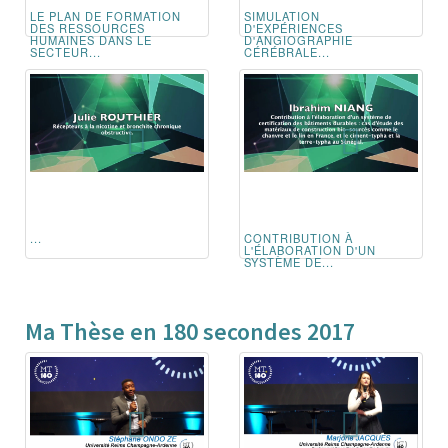
LE PLAN DE FORMATION
SIMULATION
DES RESSOURCES
D'EXPÉRIENCES
HUMAINES DANS LE
D'ANGIOGRAPHIE
SECTEUR...
CÉRÉBRALE...
...
CONTRIBUTION À
L'ÉLABORATION D'UN
SYSTÈME DE...
Ma Thèse en 180 secondes 2017