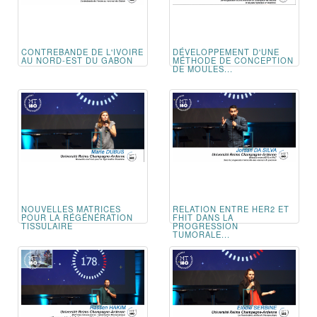
CONTREBANDE DE L'IVOIRE
DÉVELOPPEMENT D'UNE
AU NORD-EST DU GABON
MÉTHODE DE CONCEPTION
DE MOULES...
NOUVELLES MATRICES
RELATION ENTRE HER2 ET
POUR LA RÉGÉNÉRATION
FHIT DANS LA
TISSULAIRE
PROGRESSION
TUMORALE...