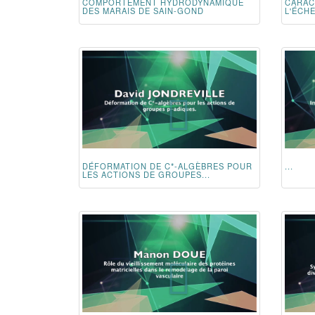
COMPORTEMENT HYDRODYNAMIQUE
CARAC
DES MARAIS DE SAIN-GOND
L'ÉCH
DÉFORMATION DE C*-ALGÈBRES POUR
...
LES ACTIONS DE GROUPES...