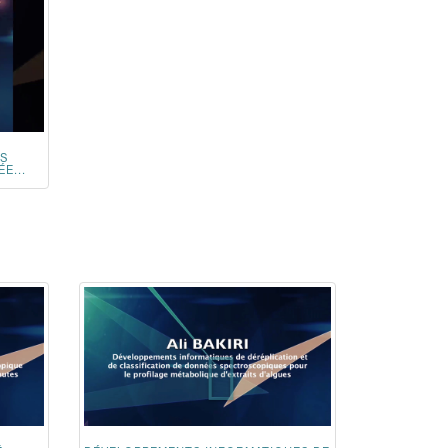
ES
E...