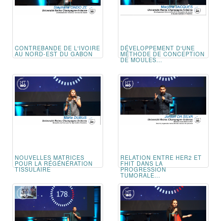
CONTREBANDE DE L'IVOIRE
DÉVELOPPEMENT D'UNE
AU NORD-EST DU GABON
MÉTHODE DE CONCEPTION
DE MOULES...
NOUVELLES MATRICES
RELATION ENTRE HER2 ET
POUR LA RÉGÉNÉRATION
FHIT DANS LA
TISSULAIRE
PROGRESSION
TUMORALE...