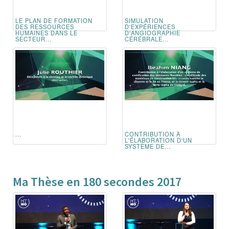
LE PLAN DE FORMATION
SIMULATION
DES RESSOURCES
D'EXPÉRIENCES
HUMAINES DANS LE
D'ANGIOGRAPHIE
SECTEUR...
CÉRÉBRALE...
...
CONTRIBUTION À
L'ÉLABORATION D'UN
SYSTÈME DE...
Ma Thèse en 180 secondes 2017