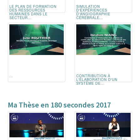
LE PLAN DE FORMATION
SIMULATION
DES RESSOURCES
D'EXPÉRIENCES
HUMAINES DANS LE
D'ANGIOGRAPHIE
SECTEUR...
CÉRÉBRALE...
...
CONTRIBUTION À
L'ÉLABORATION D'UN
SYSTÈME DE...
Ma Thèse en 180 secondes 2017