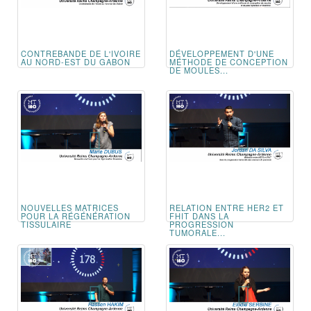
CONTREBANDE DE L'IVOIRE
DÉVELOPPEMENT D'UNE
AU NORD-EST DU GABON
MÉTHODE DE CONCEPTION
DE MOULES...
NOUVELLES MATRICES
RELATION ENTRE HER2 ET
POUR LA RÉGÉNÉRATION
FHIT DANS LA
TISSULAIRE
PROGRESSION
TUMORALE...