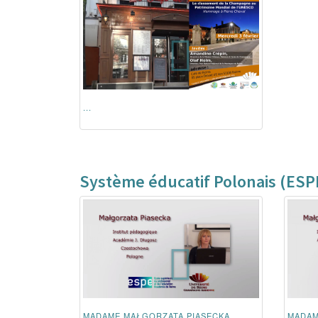
...
Système éducatif Polonais (ESP
MADAME MAŁGORZATA PIASECKA
MADAM