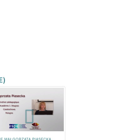
E)
E MAŁGORZATA PIASECKA