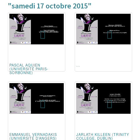
"samedi 17 octobre 2015"
PASCAL AQUIEN
...
(UNIVERSITÉ PARIS-
SORBONNE)
EMMANUEL VERNADAKIS
JARLATH KILLEEN (TRINITY
(UNIVERSITÉ D’ANGERS)
COLLEGE, DUBLIN)