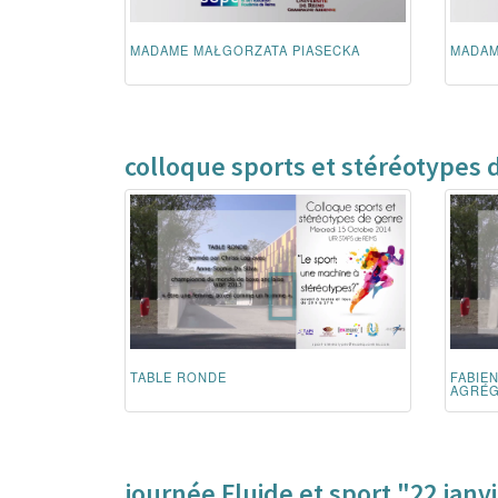
MADAME MAŁGORZATA PIASECKA
MADAM
colloque sports et stéréotypes 
TABLE RONDE
FABIE
AGRÉGÉ
journée Fluide et sport "22 janv