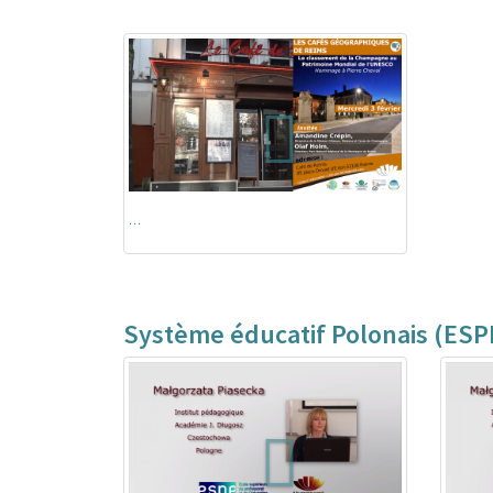
...
Système éducatif Polonais (ESP