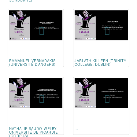
EMMANUEL VERNADAKIS
JARLATH KILLEEN (TRINITY
(UNIVERSITÉ D’ANGERS)
COLLEGE, DUBLIN)
NATHALIE SAUDO-WELBY
...
UNIVERSITÉ DE PICARDIE
(CORPUS)