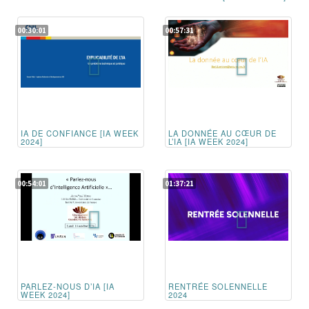
00:30:01
00:57:31
IA DE CONFIANCE [IA WEEK
LA DONNÉE AU CŒUR DE
2024]
L’IA [IA WEEK 2024]
00:54:01
01:37:21
PARLEZ-NOUS D’IA [IA
RENTRÉE SOLENNELLE
WEEK 2024]
2024