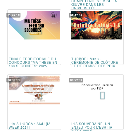
COMPÉTENCES : MISE EN
ŒUVRE DANS LES
UNIVERSITÉS
01:47:18
01:47:52
FINALE TERRITORIALE DU
TURBOFILM#13 -
CONCOURS "MA THÈSE EN
CÉRÉMONIE DE CLÔTURE
180 SECONDES" 2025
ET DE REMISE DES PRIX
00:38:13
00:52:31
L'IA À L'URCA : AI4U [IA
L'IA SOUVERAINE, UN
WEEK 2024]
ENJEU POUR L'ESR [IA
WEEK 2024]