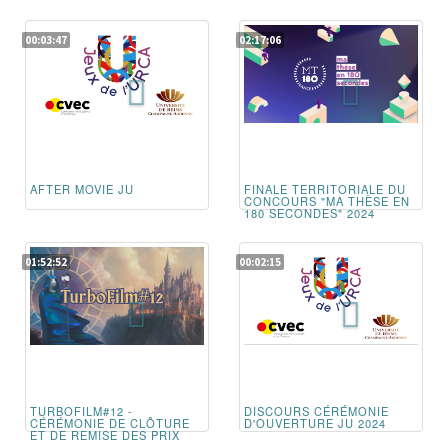
00:03:47
02:17:06
AFTER MOVIE JU
FINALE TERRITORIALE DU
CONCOURS "MA THÈSE EN
180 SECONDES" 2024
01:52:52
00:02:15
TURBOFILM#12 -
DISCOURS CÉRÉMONIE
CÉRÉMONIE DE CLÔTURE
D'OUVERTURE JU 2024
ET DE REMISE DES PRIX