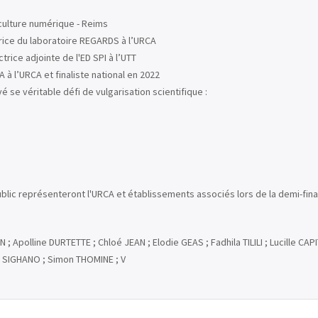
 culture numérique - Reims
rice du laboratoire REGARDS à l’URCA
ce adjointe de l'ED SPI à l’UTT
à l’URCA et finaliste national en 2022
é se véritable défi de vulgarisation scientifique :
u public représenteront l'URCA et établissements associés lors de la demi-fin
 ; Apolline DURTETTE ; Chloé JEAN ; Elodie GEAS ; Fadhila TILILI ; Lucille
 SIGHANO ; Simon THOMINE ; V