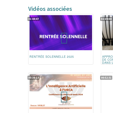
Vidéos associées
01:44:47
02:19:04
RENTRÉE SOLENNELLE 2025
APPRO
DE CO
DANS 
00:38:13
00:52:31