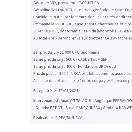
Gérard MARY, président d’ACCUSTICA
Géraldine TAILLANDIER, directrice générale de Saint-Ex,
Dominique ROUX, professeure des universités et direct
Emmanuelle ROUHAUD, enseignante-chercheuse et directri
Julien BERTHE, doctorant au sein du laboratoire GEGENAA 
Au total 4 prix seront remis aux doctorant.e.s ayant relev
1er prix du jury : 1 000 € - Grand Reims
2ème prix du jury : 500 € - CASDEN et MGEN
3ème prix du jury : 400 € - Fondations URCA et UTT
Prix du public : 800 € - URCA et établissements associés
A l’issue de cette finale le 1er prix du jury et le prix d
Enregistré le : 15/03/2024
Intervenant(s) : Anas AIT TALAOUL ; Angélique FERRANDON
; Ophélie PETIOT ; Sarah DANDONNEAU ; Sephora KAMWE
Réalisation : PIPPA/DN/URCA