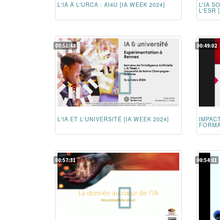
L'IA À L'URCA : AI4U [IA WEEK 2024]
L'IA 
L'ESR 
00:51:48
00:49:02
L'IA ET L'UNIVERSITÉ [IA WEEK 2024]
IMPACT
FORMAT
00:57:31
00:54:01