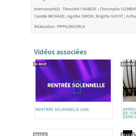
Intervenant(s) : Thimothé CHABEUF ; Christophe CLEMENT
Camille MICHAUD ; Agathe SIMON ; Brigitte GUYOT ; Arthu
Réalisation : PIPPA/DN/URCA
Vidéos associées
01:44:47
02:19:04
RENTRÉE SOLENNELLE 2025
APPRO
DE CO
DANS 
00:52:31
01:12:25