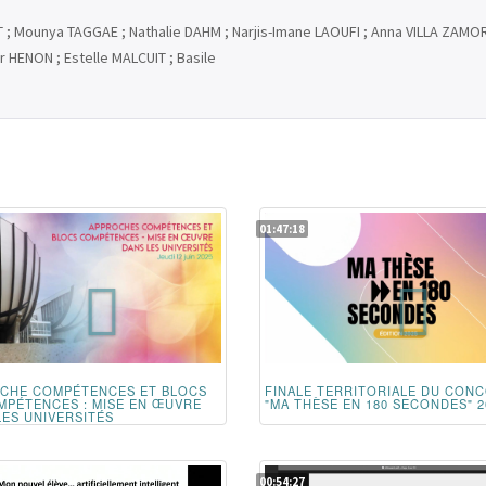
 ; Mounya TAGGAE ; Nathalie DAHM ; Narjis-Imane LAOUFI ; Anna VILLA ZAMOR
r HENON ; Estelle MALCUIT ; Basile
01:47:18
CHE COMPÉTENCES ET BLOCS
FINALE TERRITORIALE DU CON
MPÉTENCES : MISE EN ŒUVRE
"MA THÈSE EN 180 SECONDES" 2
LES UNIVERSITÉS
00:54:27