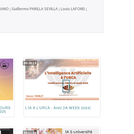
ANO ; Guillermo PARILLA SEVILLA ; Louis LAFOND ;
00:38:13
COURS
L'IA À L'URCA : AI4U [IA WEEK 2024]
025
00:51:48