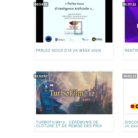
00:54:01
01:37:21
PARLEZ-NOUS D’IA [IA WEEK 2024]
RENTR
01:52:52
00:02:15
TURBOFILM#12 - CÉRÉMONIE DE
DISCO
CLÔTURE ET DE REMISE DES PRIX
JU 202