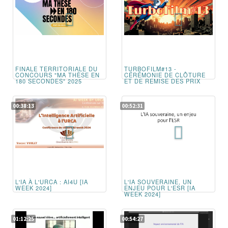
FINALE TERRITORIALE DU
TURBOFILM#13 -
CONCOURS "MA THÈSE EN
CÉRÉMONIE DE CLÔTURE
180 SECONDES" 2025
ET DE REMISE DES PRIX
00:38:13
00:52:31
L'IA À L'URCA : AI4U [IA
L'IA SOUVERAINE, UN
WEEK 2024]
ENJEU POUR L'ESR [IA
WEEK 2024]
01:12:25
00:54:27