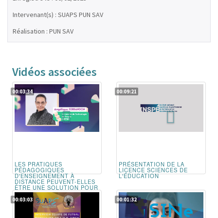
Intervenant(s) : SUAPS PUN SAV
Réalisation : PUN SAV
Vidéos associées
00:03:34
00:09:21
LES PRATIQUES
PRÉSENTATION DE LA
PÉDAGOGIQUES
LICENCE SCIENCES DE
D'ENSEIGNEMENT À
L'ÉDUCATION
DISTANCE PEUVENT-ELLES
ÊTRE UNE SOLUTION POUR
LA PRISE EN CHARGE DES
ÉLÈVES EN SITUATION DE
00:03:03
00:01:32
REFUS SCOLAIRE ANXIEUX
?