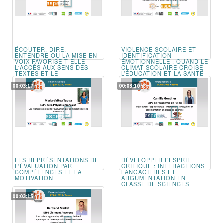
ÉCOUTER, DIRE,
VIOLENCE SCOLAIRE ET
ENTENDRE OU LA MISE EN
IDENTIFICATION
VOIX FAVORISE-T-ELLE
ÉMOTIONNELLE : QUAND LE
L'ACCÈS AUX SENS DES
CLIMAT SCOLAIRE CROISE
TEXTES ET LE
L’ÉDUCATION ET LA SANTÉ
DÉVELOPPEMENT D'UNE
CONSCIENCE ARTISTIQUE
00:03:17
00:03:10
CHEZ LES ÉLÈVES
LES REPRÉSENTATIONS DE
DÉVELOPPER L’ESPRIT
L'ÉVALUATION PAR
CRITIQUE : INTERACTIONS
COMPÉTENCES ET LA
LANGAGIÈRES ET
MOTIVATION
ARGUMENTATION EN
CLASSE DE SCIENCES
00:03:15