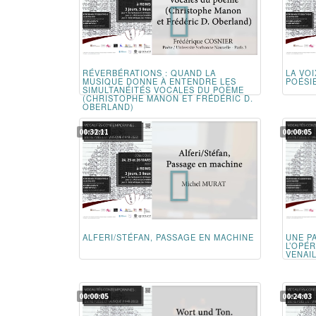
RÉVERBÉRATIONS : QUAND LA
LA VOI
MUSIQUE DONNE À ENTENDRE LES
POÉSI
SIMULTANÉITÉS VOCALES DU POÈME
(CHRISTOPHE MANON ET FRÉDÉRIC D.
OBERLAND)
00:32:11
00:00:05
ALFERI/STÉFAN, PASSAGE EN MACHINE
UNE P
L’OPÉ
VENAI
00:00:05
00:24:03