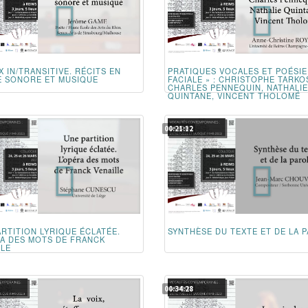
X IN/TRANSITIVE. RÉCITS EN
PRATIQUES VOCALES ET POÉSIE
E SONORE ET MUSIQUE
FACIALE » : CHRISTOPHE TARKO
CHARLES PENNEQUIN, NATHALIE
QUINTANE, VINCENT THOLOMÉ
00:21:12
ARTITION LYRIQUE ÉCLATÉE.
SYNTHÈSE DU TEXTE ET DE LA 
RA DES MOTS DE FRANCK
LLE
00:34:28