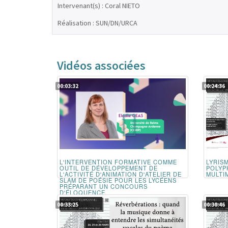
Intervenant(s) : Coral NIETO
Réalisation : SUN/DN/URCA
Vidéos associées
00:03:32
00:24:36
L'INTERVENTION FORMATIVE COMME
LYRIS
OUTIL DE DÉVELOPPEMENT DE
POLYP
L'ACTIVITÉ D'ANIMATION D'ATELIER DE
MULTI
SLAM DE POÉSIE POUR LES LYCÉENS
PRÉPARANT UN CONCOURS
D'ÉLOQUENCE
00:33:25
00:30:46