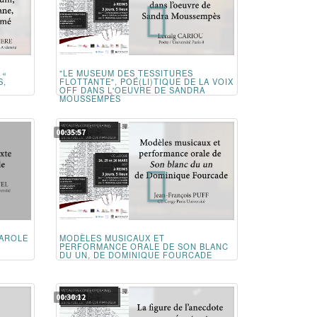
 «
"LE MUSEUM DES TESSITURES
S,
FLOTTANTE", POÉ(LI)TIQUE DE LA VOIX
OFF DANS L'OEUVRE DE SANDRA
MOUSSEMPÈS
00:35:57
PAROLE
MODÈLES MUSICAUX ET
PERFORMANCE ORALE DE SON BLANC
DU UN, DE DOMINIQUE FOURCADE
00:30:12